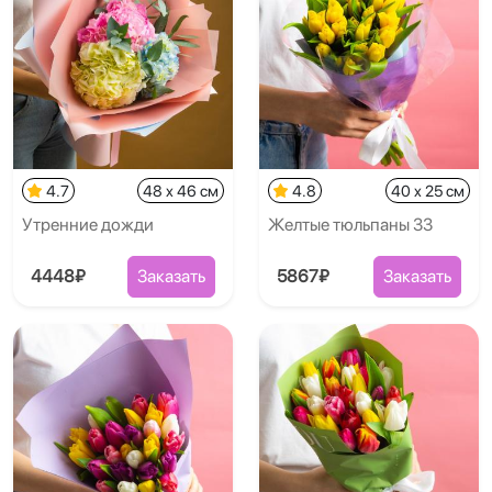
4.7
48 x 46 см
4.8
40 x 25 см
Утренние дожди
Желтые тюльпаны 33
4448₽
Заказать
5867₽
Заказать