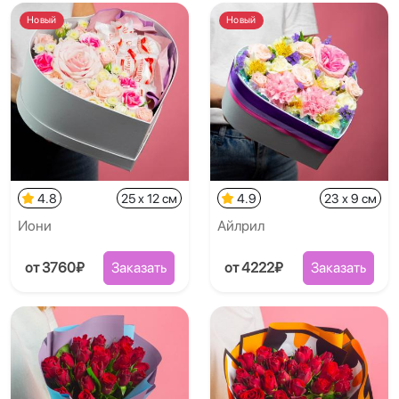
Новый
Новый
4.8
25 x 12 см
4.9
23 x 9 см
Иони
Айлрил
от 3760₽
Заказать
от 4222₽
Заказать