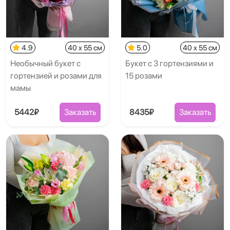
4.9
40 x 55 см
5.0
40 x 55 см
Необычный букет с
Букет с 3 гортензиями и
гортензией и розами для
15 розами
мамы
5442₽
Заказать
8435₽
Заказать