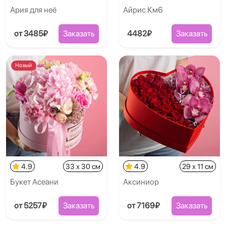
Ария для неё
Айрис Км6
от 3485₽
Заказать
4482₽
Заказать
Новый
4.9
33 x 30 см
4.9
29 x 11 см
Букет Асеани
Аксиниор
от 5257₽
Заказать
от 7169₽
Заказать