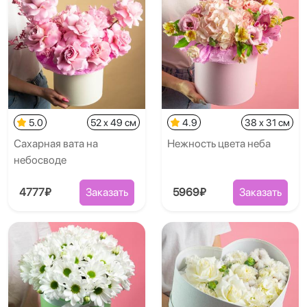
5.0
52 x 49 см
4.9
38 x 31 см
Сахарная вата на
Нежность цвета неба
небосводе
4777₽
Заказать
5969₽
Заказать