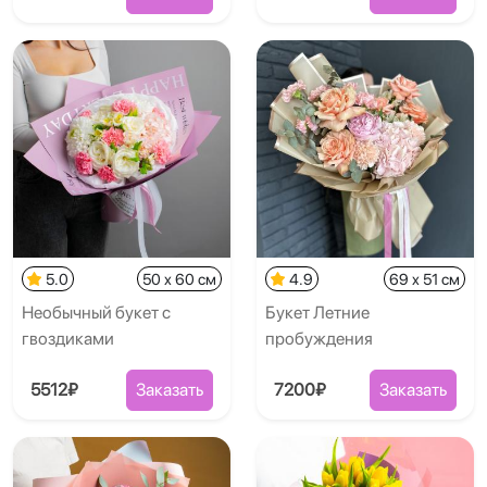
5.0
50 x 60 см
4.9
69 x 51 см
Необычный букет с
Букет Летние
гвоздиками
пробуждения
5512₽
Заказать
7200₽
Заказать