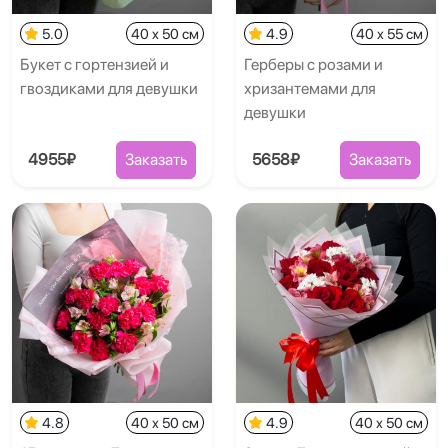
5.0
40 x 50 см
4.9
40 x 55 см
Букет с гортензией и
Герберы с розами и
гвоздиками для девушки
хризантемами для
девушки
4955₽
Заказать
5658₽
Заказать
4.8
40 x 50 см
4.9
40 x 50 см