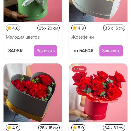
4.8
25 x 20 см
4.9
33 x 15 см
Мелодия цветов
Жозефини
3408₽
Заказать
от 5450₽
Заказать
Новый
4.9
25 x 15 см
5.0
34 x 31 см