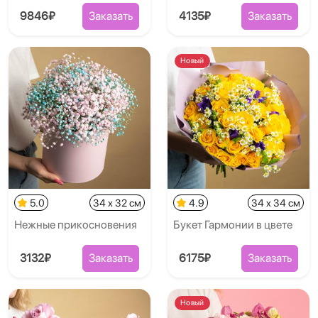
9846₽
Заказать
4135₽
Заказать
Новый
5.0
34 x 32 см
4.9
34 x 34 см
Нежные прикосновения
Букет Гармонии в цвете
3132₽
Заказать
6175₽
Заказать
Новый