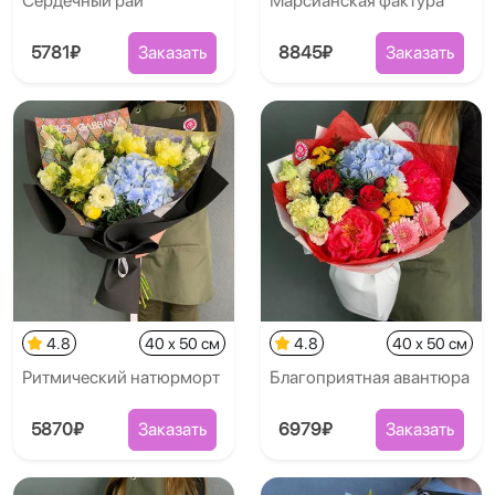
Сердечный рай
Марсианская фактура
5781₽
Заказать
8845₽
Заказать
4.8
40 x 50 см
4.8
40 x 50 см
Ритмический натюрморт
Благоприятная авантюра
5870₽
Заказать
6979₽
Заказать