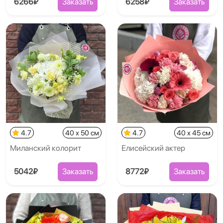
6266₽
Заказать
6258₽
Заказать
4.7
40 x 50 см
4.7
40 x 45 см
Миланский колорит
Елисейский актер
5042₽
Заказать
8772₽
Заказать