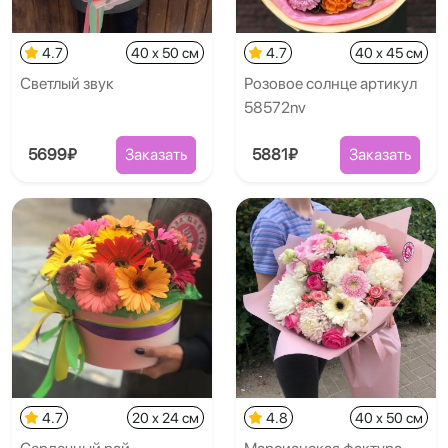
4.7
40 x 50 см
4.7
40 x 45 см
Светлый звук
Розовое солнце артикул
58572nv
5699₽
Заказать
5881₽
Заказать
4.7
20 x 24 см
4.8
40 x 50 см