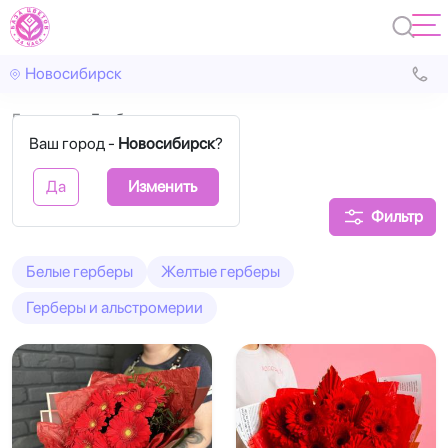
Новосибирск
Главная
Герберы
Ваш город -
Новосибирск
?
Букеты из гербер
Да
Изменить
Фильтр
Белые герберы
Желтые герберы
Герберы и альстромерии