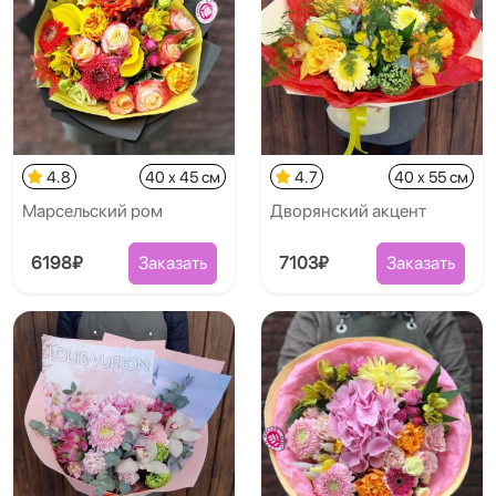
4.8
40 x 45 см
4.7
40 x 55 см
Марсельский ром
Дворянский акцент
6198₽
Заказать
7103₽
Заказать