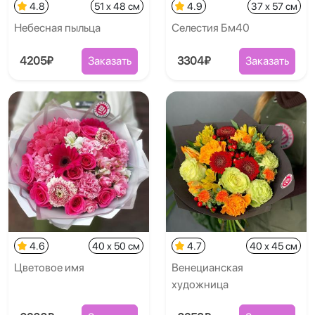
4.8
51 x 48 см
4.9
37 x 57 см
Небесная пыльца
Селестия Бм40
4205₽
Заказать
3304₽
Заказать
4.6
40 x 50 см
4.7
40 x 45 см
Цветовое имя
Венецианская
художница