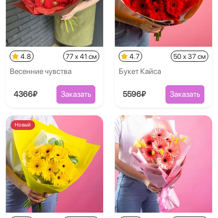
4.8
77 x 41 см
4.7
50 x 37 см
Весенние чувства
Букет Кайса
4366₽
Заказать
5596₽
Заказать
Новый