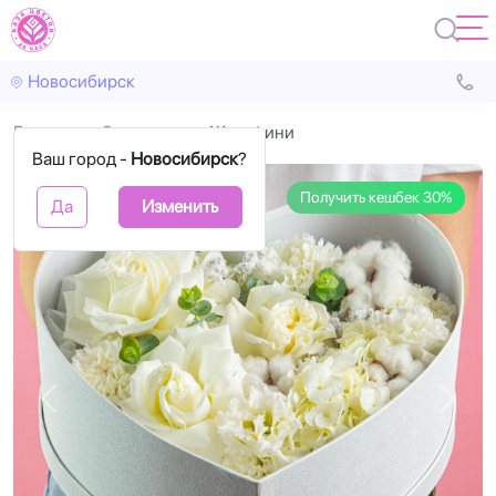
Новосибирск
Главная
С цветами
Жозефини
Ваш город -
Новосибирск
?
Получить кешбек 30%
Да
Изменить
Назад
Впере