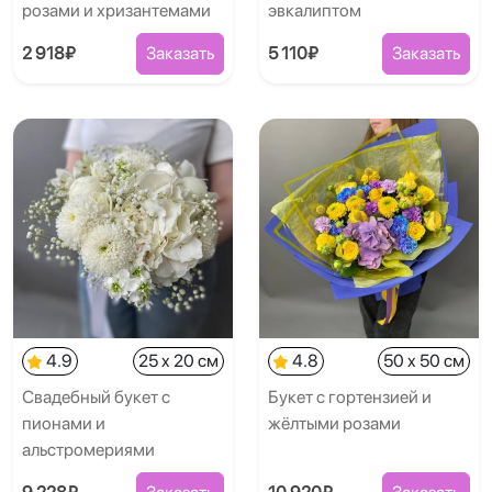
розами и хризантемами
эвкалиптом
2 918₽
Заказать
5 110₽
Заказать
4.9
25 x 20 см
4.8
50 x 50 см
Свадебный букет с
Букет с гортензией и
пионами и
жёлтыми розами
альстромериями