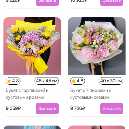
9 228₽
Заказать
10 920₽
Заказать
4.8
45 x 45 см
4.8
40 x 30 см
Букет с гортензией и
Букет с 7 пионами и
кустовыми розами
кустовыми розами
9 059₽
Заказать
9 726₽
Заказать