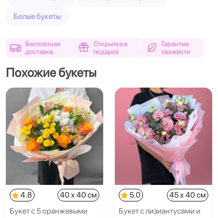
Белые букеты
Бесплатная
Открытка в
Гарантия
доставка
подарок
свежести
Похожие букеты
4.8
40 x 40 см
5.0
45 x 40 см
Букет с 5 оранжевыми
Букет с лизиантусами и