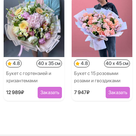
4.8
40 x 35 см
4.8
40 x 45 см
Букет с гортензией и
Букет с 15 розовыми
хризантемами
розами и гвоздиками
12 989₽
Заказать
7 947₽
Заказать