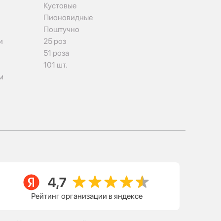
Кустовые
Пионовидные
Поштучно
и
25 роз
51 роза
101 шт.
м
Рейтинг организации в яндексе