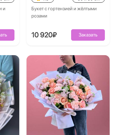
и и
Букет с гортензией и жёлтыми
розами
10 920₽
ать
Заказать