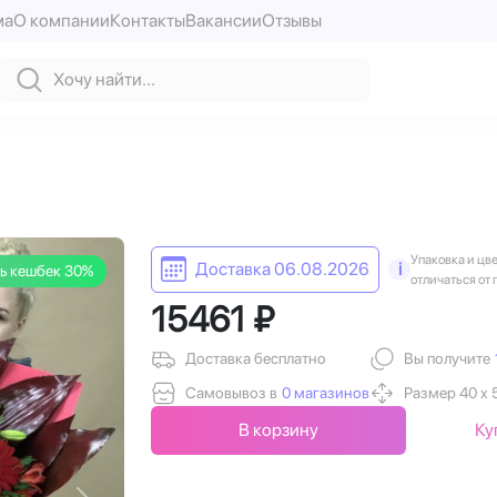
ма
О компании
Контакты
Вакансии
Отзывы
Упаковка и цв
Доставка 06.08.2026
i
ь кешбек 30%
отличаться от 
15461 ₽
Доставка бесплатно
Вы получите
Самовывоз в
0 магазинов
Размер 40 х 
В корзину
Ку