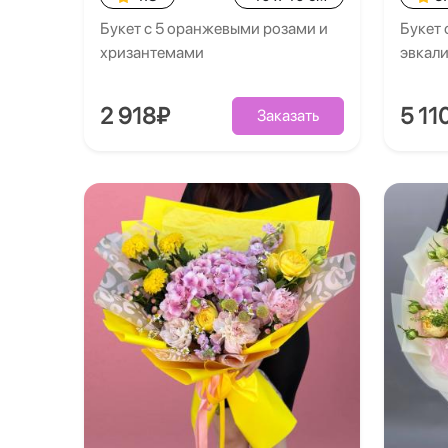
Букет с 5 оранжевыми розами и
Букет 
хризантемами
эвкал
2 918₽
5 11
Заказать