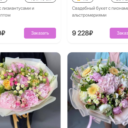
с лизиантусами и
Свадебный букет с пионам
иптом
альстромериями
0₽
9 228₽
Заказать
Заказ