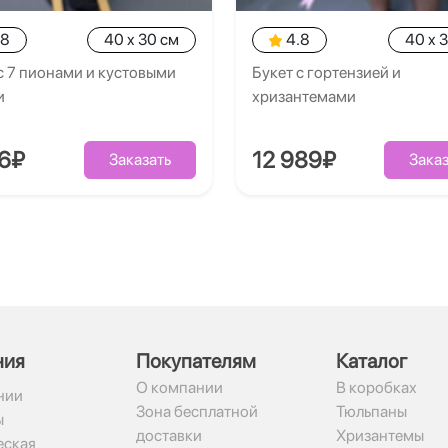
.8
40 x 30 см
4.8
40 x 
с 7 пионами и кустовыми
Букет с гортензией и
и
хризантемами
26₽
12 989₽
Заказать
Заказ
ния
Покупателям
Каталог
О компании
В коробках
нии
Зона бесплатной
Тюльпаны
ы
доставки
Хризантемы
ская