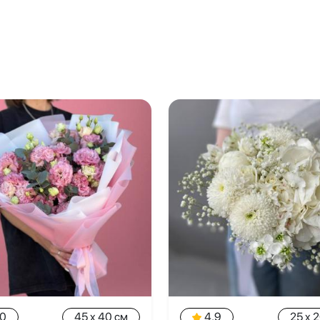
.0
45 x 40 см
4.9
25 x 