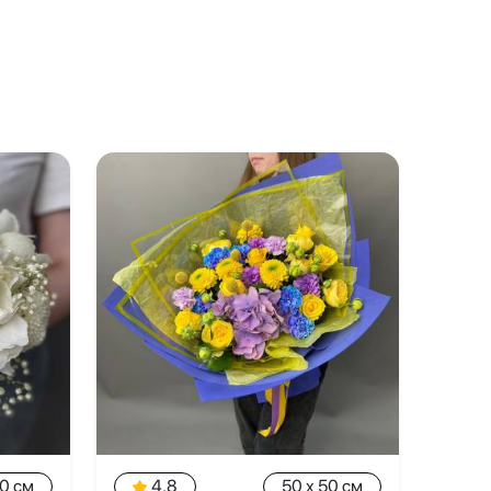
20 см
4.8
50 x 50 см