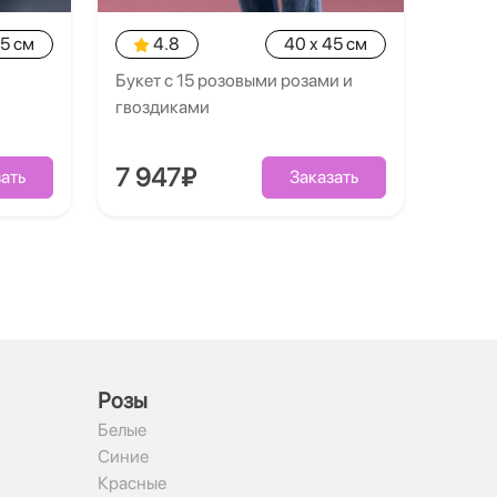
35 см
4.8
40 x 45 см
Букет с 15 розовыми розами и
гвоздиками
7 947₽
ать
Заказать
Рoзы
Белые
Синие
Красные