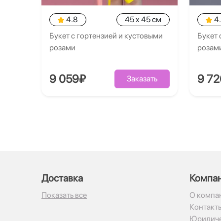
4.8
45 x 45 см
4
Букет с гортензией и кустовыми
Букет 
розами
розам
9 059₽
9 7
Заказать
Доставка
Компа
Показать все
О компа
Контакт
Юридиче