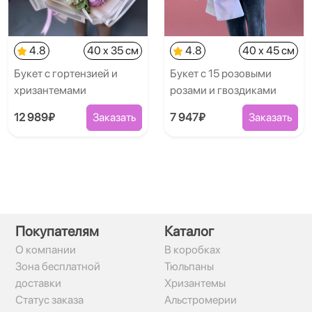
4.8
40 x 35 см
4.8
40 x 45 см
Букет с гортензией и
Букет с 15 розовыми
хризантемами
розами и гвоздиками
12 989₽
Заказать
7 947₽
Заказать
Покупателям
Каталог
О компании
В коробках
Зона бесплатной
Тюльпаны
доставки
Хризантемы
Статус заказа
Альстромерии