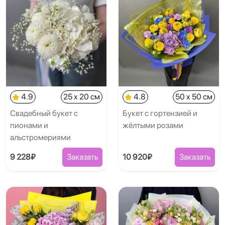
4.9
25 x 20 см
4.8
50 x 50 см
Свадебный букет с
Букет с гортензией и
пионами и
жёлтыми розами
альстромериями
9 228₽
Заказать
10 920₽
Заказать