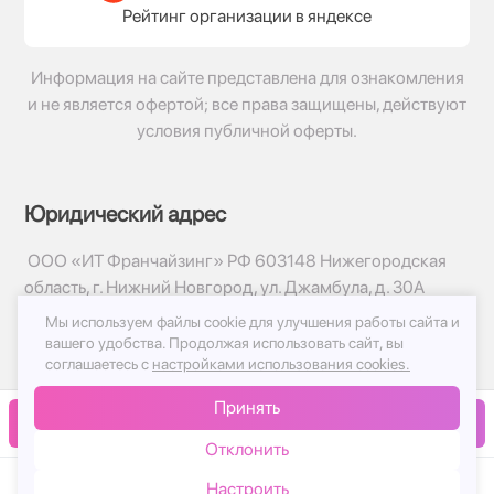
Рейтинг организации в яндексе
Информация на сайте представлена для ознакомления
и не является офертой; все права защищены, действуют
условия публичной оферты.
Юридический адрес
ООО «ИТ Франчайзинг» РФ 603148 Нижегородская
область, г. Нижний Новгород, ул. Джамбула, д. 30А
Мы используем файлы cookie для улучшения работы сайта и
© 2017-2026г, База Цветов 24.ру
вашего удобства.
Продолжая использовать сайт, вы
Политика конфиденциальности
соглашаетесь с
настройками использования cookies.
Публичная оферта
Принять
Принимаем к оплате
В корзину
Отклонить
Настроить