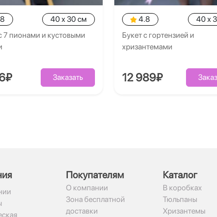
.8
40 x 30 см
4.8
40 x 
с 7 пионами и кустовыми
Букет с гортензией и
и
хризантемами
26₽
12 989₽
Заказать
Заказ
ния
Покупателям
Каталог
О компании
В коробках
нии
Зона бесплатной
Тюльпаны
ы
доставки
Хризантемы
ская