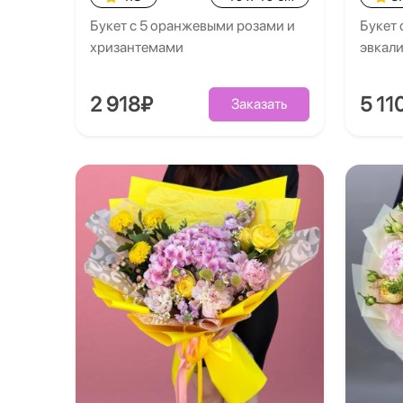
Букет с 5 оранжевыми розами и
Букет 
хризантемами
эвкал
2 918₽
5 11
Заказать