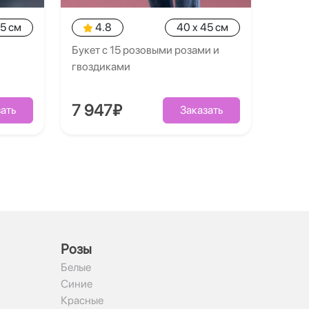
35 см
4.8
40 x 45 см
Букет с 15 розовыми розами и
гвоздиками
7 947₽
ать
Заказать
Рoзы
Белые
Синие
Красные