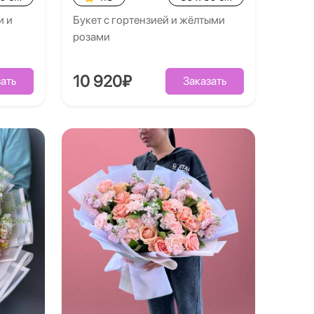
и и
Букет с гортензией и жёлтыми
розами
10 920₽
ать
Заказать