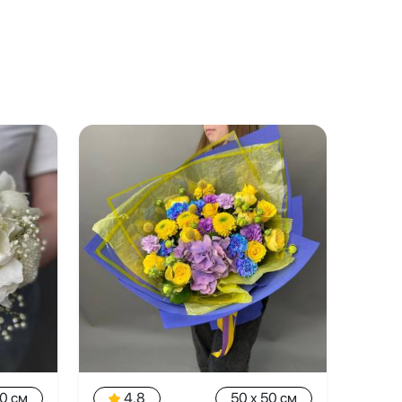
20 см
4.8
50 x 50 см