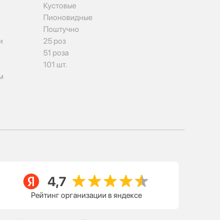
Кустовые
Пионовидные
Поштучно
и
25 роз
51 роза
101 шт.
м
Рейтинг организации в яндексе