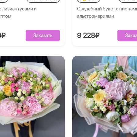
с лизиантусами и
Свадебный букет с пионам
иптом
альстромериями
0₽
9 228₽
Заказать
Заказ