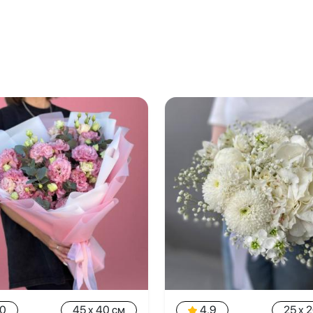
.0
45 x 40 см
4.9
25 x 