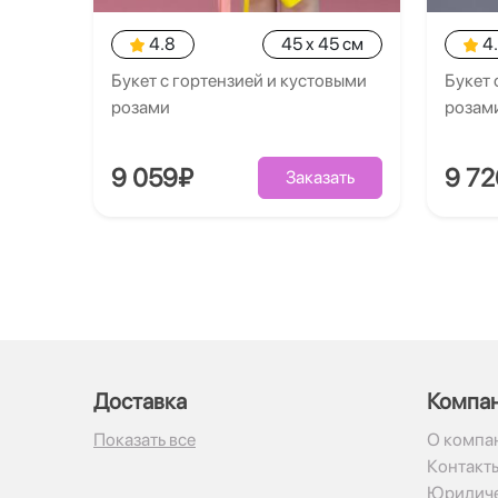
4.8
45 x 45 см
4
Букет с гортензией и кустовыми
Букет 
розами
розам
9 059₽
9 7
Заказать
Доставка
Компа
Показать все
О компа
Контакт
Юридиче