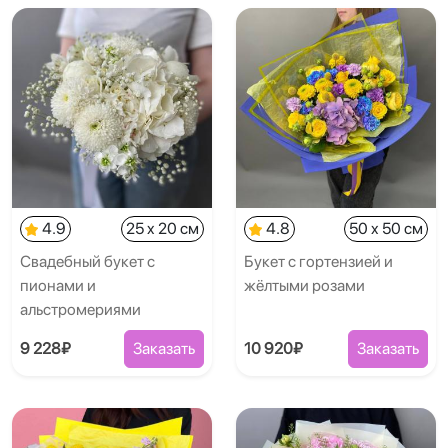
4.9
25 x 20 см
4.8
50 x 50 см
Свадебный букет с
Букет с гортензией и
пионами и
жёлтыми розами
альстромериями
9 228₽
Заказать
10 920₽
Заказать