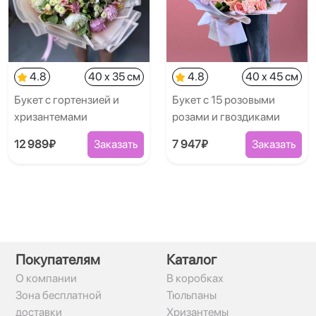
4.8
40 x 35 см
4.8
40 x 45 см
Букет с гортензией и
Букет с 15 розовыми
хризантемами
розами и гвоздиками
12 989₽
Заказать
7 947₽
Заказать
Покупателям
Каталог
О компании
В коробках
Зона бесплатной
Тюльпаны
доставки
Хризантемы