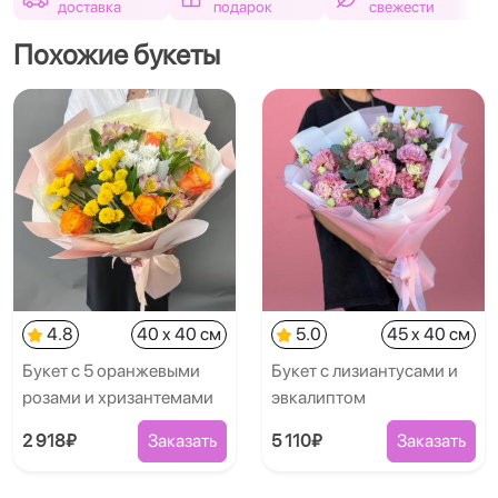
доставка
подарок
свежести
Похожие букеты
4.8
40 x 40 см
5.0
45 x 40 см
Букет с 5 оранжевыми
Букет с лизиантусами и
розами и хризантемами
эвкалиптом
2 918₽
Заказать
5 110₽
Заказать