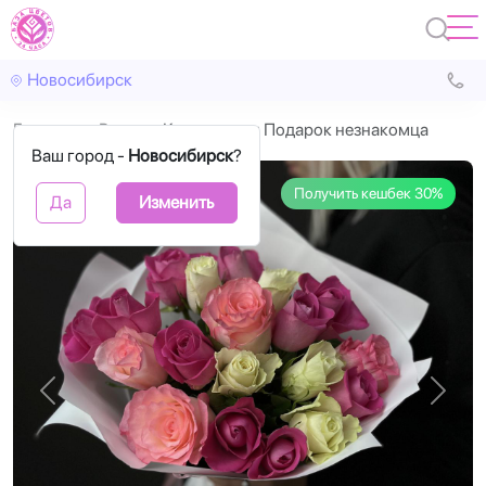
Новосибирск
Главная
Розы
Композиция Подарок незнакомца
Ваш город -
Новосибирск
?
Получить кешбек 30%
Да
Изменить
Назад
Впере